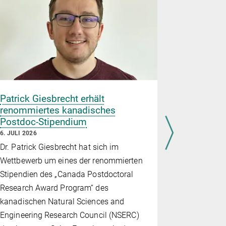
Patrick Giesbrecht erhält
Beatriz R
renommiertes kanadisches
Heilbronn
Postdoc-Stipendium
geehrt
6. JULI 2026
30. JUNI 202
Dr. Patrick Giesbrecht hat sich im
Prof. Dr. B
Wettbewerb um eines der renommierten
Direktorin 
Stipendien des „Canada Postdoctoral
Science am 
Research Award Program“ des
ausgewählt,
kanadischen Natural Sciences and
renommiert
Engineering Research Council (NSERC)
Vorlesung z