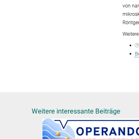
von nan
mikros
Röntgen
Weitere
B
Weitere interessante Beiträge