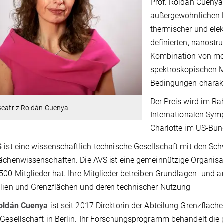
Prof. Roldán Cuenya 
außergewöhnlichen 
thermischer und elek
definierten, nanostr
Kombination von mo
spektroskopischen
Bedingungen charakt
Der Preis wird im R
Beatriz Roldán Cuenya
Internationalen Sym
Charlotte im US-Bund
S
ist eine wissenschaftlich-technische Gesellschaft mit den Sc
ächenwissenschaften. Die AVS ist eine gemeinnützige Organisa
500 Mitglieder hat. Ihre Mitglieder betreiben Grundlagen- und
lien und Grenzflächen und deren technischer Nutzung
Roldán Cuenya
ist seit 2017 Direktorin der Abteilung Grenzfläch
Gesellschaft in Berlin. Ihr Forschungsprogramm behandelt di