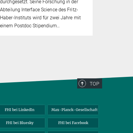
durchgesetzt. Seine Forschung in der
Auszeichnun
Abteilung Interface Science des Fritz-
Vortragsrei
Haber-Instituts wird für zwei Jahre mit
die gemein
einem Postdoc Stipendium…
Schweizer
Gesellschaf
TOP
FHI bei LinkedIn
Max-Planck-Gesellschaft
FHI bei Bluesky
FHI bei Facebook