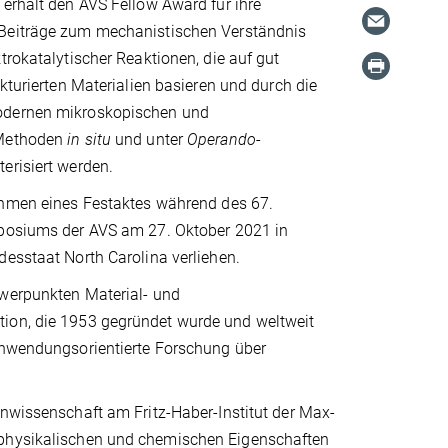
erhält den AVS Fellow Award für ihre
Beiträge zum mechanistischen Verständnis
trokatalytischer Reaktionen, die auf gut
ukturierten Materialien basieren und durch die
dernen mikroskopischen und
 Methoden
in situ
und unter
Operando
-
erisiert werden.
ahmen eines Festaktes während des 67.
posiums der AVS am 27. Oktober 2021 in
esstaat North Carolina verliehen.
hwerpunkten Material- und
tion, die 1953 gegründet wurde und weltweit
 anwendungsorientierte Forschung über
enwissenschaft am Fritz-Haber-Institut der Max-
e physikalischen und chemischen Eigenschaften