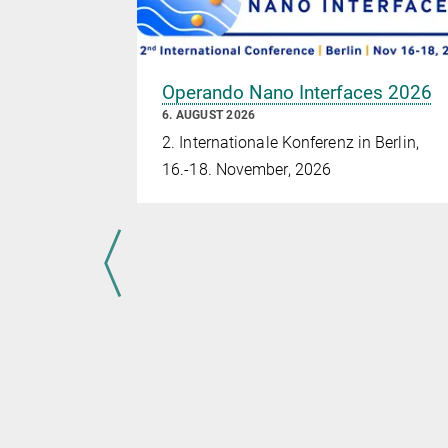
Operando Nano Interfaces 2026
6. AUGUST 2026
2. Internationale Konferenz in Berlin,
16.-18. November, 2026
eit an der
in
alysatoren
 untersucht
tur der
sche
te
tu-