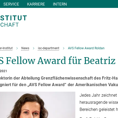
SERVICE
KARRIERE
INTERN
r-Institut
News
isc-department
AVS Fellow Award Roldan
S Fellow Award für Beatriz
 2021
ektorin der Abteilung Grenzflächenwissenschaft des Fritz-Hab
signiert für den „AVS Fellow Award“ der Amerikanischen Vak
Jedes Jahr zeichnet 
herausragende wisse
Bereichen geleistet h