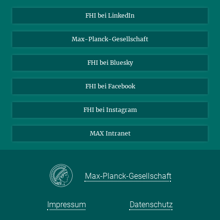
IHK Urkunde für
Über uns
Fachkräftenachwuchs
FHI bei LinkedIn
durch duale Ausbildung
Kontakt
© FHI
Max-Planck-Gesellschaft
Stellenangebote
FHI bei Bluesky
FHI bei Facebook
FHI bei Instagram
MAX Intranet
Max-Planck-Gesellschaft
Sie finden dieses Video auf YouTube. Mit Klick auf das Bild
werden Sie dorthin weitergeleitet.
Impressum
Datenschutz
Azubi bei Max Planck - Löse mit uns die Rätsel der
Wissenschaft!