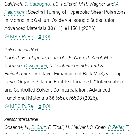
Caldwell
,
C. Carbogno
,
T.G. Folland
,
M.R. Wagner
und
A.
Paarmann
: Spectral Tuning of Hyperbolic Shear Polaritons
in Monoclinic Gallium Oxide via Isotopic Substitution.
Advanced Materials
38
(11), e14561 (2026).
MPG.PuRe
DOI
Zeitschriftenartikel
Choi, J.
,
P. Tulaphon
,
F. Jacobi
,
K. Nam
,
J. Karol
,
M.B.
Durukan
,
C. Scheurer
,
D. Leistenschneider
und
S.
Fleischmann
: Interlayer Expansion of Bulk MoS
via Top-
2
+
Down Organic Pillaring Enables Tunable Li
Intercalation
and Controlled Solvent Co-Intercalation.
Advanced
Functional Materials
36
(55), e76503 (2026).
MPG.PuRe
DOI
Zeitschriftenartikel
Cosanne, N.
,
D. Cruz
,
P. Ticali
,
H. Hajiyani
,
S. Chen
,
P. Zeller
,
T.