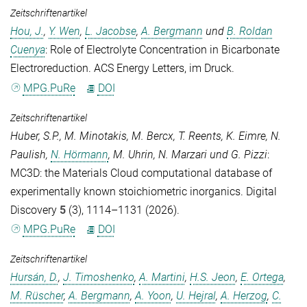
Zeitschriftenartikel
Hou, J.
,
Y. Wen
,
L. Jacobse
,
A. Bergmann
und
B. Roldan
Cuenya
: Role of Electrolyte Concentration in Bicarbonate
Electroreduction.
ACS Energy Letters
, im Druck.
MPG.PuRe
DOI
Zeitschriftenartikel
Huber, S.P.
,
M. Minotakis
,
M. Bercx
,
T. Reents
,
K. Eimre
,
N.
Paulish
,
N. Hörmann
,
M. Uhrin
,
N. Marzari
und
G. Pizzi
:
MC3D: the Materials Cloud computational database of
experimentally known stoichiometric inorganics.
Digital
Discovery
5
(3), 1114–1131 (2026).
MPG.PuRe
DOI
Zeitschriftenartikel
Hursán, D.
,
J. Timoshenko
,
A. Martini
,
H.S. Jeon
,
E. Ortega
,
M. Rüscher
,
A. Bergmann
,
A. Yoon
,
U. Hejral
,
A. Herzog
,
C.