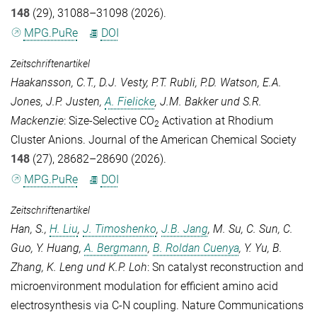
148
(29), 31088–31098 (2026).
MPG.PuRe
DOI
Zeitschriftenartikel
Haakansson, C.T.
,
D.J. Vesty
,
P.T. Rubli
,
P.D. Watson
,
E.A.
Jones
,
J.P. Justen
,
A. Fielicke
,
J.M. Bakker
und
S.R.
Mackenzie
: Size-Selective CO
Activation at Rhodium
2
Cluster Anions.
Journal of the American Chemical Society
148
(27), 28682–28690 (2026).
MPG.PuRe
DOI
Zeitschriftenartikel
Han, S.
,
H. Liu
,
J. Timoshenko
,
J.B. Jang
,
M. Su
,
C. Sun
,
C.
Guo
,
Y. Huang
,
A. Bergmann
,
B. Roldan Cuenya
,
Y. Yu
,
B.
Zhang
,
K. Leng
und
K.P. Loh
: Sn catalyst reconstruction and
microenvironment modulation for efficient amino acid
electrosynthesis via C-N coupling.
Nature Communications