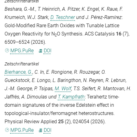
Zeitschriftenartikel
Beshara, G.-M.
,
T. Heinrich
,
A. Pitzer
,
K. Engel
,
K. Raue
,
F.
Krumeich
,
W.J. Stark
,
D. Teschner
und
J. Pérez-Ramírez
:
Gold-Modified Rare Earth Oxides with Tunable Lattice
Oxygen Reactivity for N
O Synthesis.
ACS Catalysis
16
(7),
2
6509–6524 (2026).
MPG.PuRe
DOI
Zeitschriftenartikel
Bierhance, G.
,
C. In
,
E. Rongione
,
R. Rouzegar
,
O.
Gueckstock
,
E. Longo
,
L. Baringthon
,
N. Reyren
,
R. Lebrun
,
J.-M. George
,
P. Tsipas
,
M. Wolf
,
T.S. Seifert
,
R. Mantovan
,
H.
Jaffrès
,
A. Dimoulas
und
T. Kampfrath
: Terahertz time-
domain signatures of the inverse Edelstein effect in
topological-insulator/ferromagnet heterostructures.
Physical Review Applied
25
(2), 024054 (2026).
MPG.PuRe
DOI