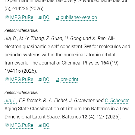
Experiment in Materials Discovery.
Advanced Materials
38
(5), e14226 (2026).
MPG.PuRe
DOI
publisher-version
Zeitschriftenartikel
Jia, B.
,
M.-Y. Zhang
,
Z. Guan
,
H. Gong
und
X. Ren
: All-
electron quasiparticle self-consistent GW for molecules and
periodic systems within the numerical atomic orbital
framework.
The Journal of Chemical Physics
164
(19),
194115 (2026).
MPG.PuRe
DOI
pre-print
Zeitschriftenartikel
Jin, L.
,
F.P. Bereck
,
R.-A. Eichel
,
J. Granwehr
und
C. Scheurer
:
Aging State Classification of Lithium-Ion Batteries in a Low-
Dimensional Latent Space.
Batteries
12
(4), 127 (2026).
MPG.PuRe
DOI