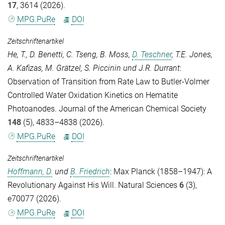
17
, 3614 (2026).
MPG.PuRe
DOI
Zeitschriftenartikel
He, T.
,
D. Benetti
,
C. Tseng
,
B. Moss
,
D. Teschner
,
T.E. Jones
,
A. Kafizas
,
M. Grätzel
,
S. Piccinin
und
J.R. Durrant
:
Observation of Transition from Rate Law to Butler-Volmer
Controlled Water Oxidation Kinetics on Hematite
Photoanodes.
Journal of the American Chemical Society
148
(5), 4833–4838 (2026).
MPG.PuRe
DOI
Zeitschriftenartikel
Hoffmann, D.
und
B. Friedrich
: Max Planck (1858–1947): A
Revolutionary Against His Will.
Natural Sciences
6
(3),
e70077 (2026).
MPG.PuRe
DOI