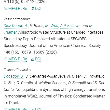
A
113
(5), 053112 (2026).
MPG.PuRe
DOI
Zeitschriftenartikel
Diaz Duque, A.
,
V. Balos
,
M. Wolf
,
A.P. Fellows
und
M.
Thämer
: Anisotropic Water Structure at Charged Interfaces
Studied by Depth-Resolved Vibrational SFG/DFG
Spectroscopy.
Journal of the American Chemical Society
148
(16), 16679–16689 (2026).
MPG.PuRe
DOI
Zeitschriftenartikel
Dogadov, O.
,
J. Cervantes-Villanueva
,
N. Olsen
,
C. Trovatello
,
X. Zhu
,
G. Cerullo
,
A. Molina Sanchez
,
D. Sangalli
und
S. Dal
Conte
: Nonequilibrium dynamics of high energy transitions
in monolayer WSe2.
Journal of Physics: Condensed Matter
,
im Druck.
MPG.PuRe
DOI