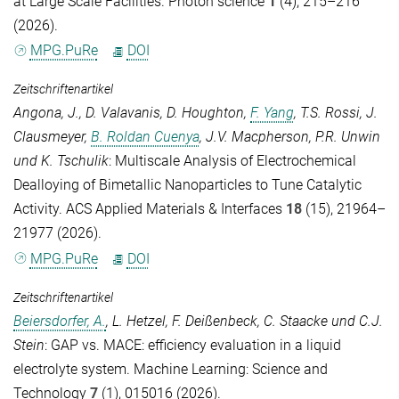
at Large Scale Facilities.
Photon science
1
(4), 215–216
(2026).
MPG.PuRe
DOI
Zeitschriftenartikel
Angona, J.
,
D. Valavanis
,
D. Houghton
,
F. Yang
,
T.S. Rossi
,
J.
Clausmeyer
,
B. Roldan Cuenya
,
J.V. Macpherson
,
P.R. Unwin
und
K. Tschulik
: Multiscale Analysis of Electrochemical
Dealloying of Bimetallic Nanoparticles to Tune Catalytic
Activity.
ACS Applied Materials & Interfaces
18
(15), 21964–
21977 (2026).
MPG.PuRe
DOI
Zeitschriftenartikel
Beiersdorfer, A.
,
L. Hetzel
,
F. Deißenbeck
,
C. Staacke
und
C.J.
Stein
: GAP vs. MACE: efficiency evaluation in a liquid
electrolyte system.
Machine Learning: Science and
Technology
7
(1), 015016 (2026).