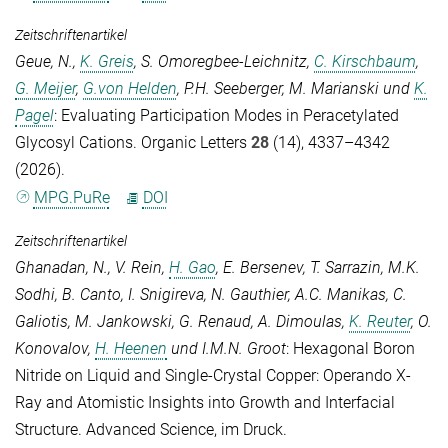
Zeitschriftenartikel
Geue, N.
,
K. Greis
,
S. Omoregbee-Leichnitz
,
C. Kirschbaum
,
G. Meijer
,
G.von Helden
,
P.H. Seeberger
,
M. Marianski
und
K.
Pagel
: Evaluating Participation Modes in Peracetylated
Glycosyl Cations.
Organic Letters
28
(14), 4337–4342
(2026).
MPG.PuRe
DOI
Zeitschriftenartikel
Ghanadan, N.
,
V. Rein
,
H. Gao
,
E. Bersenev
,
T. Sarrazin
,
M.K.
Sodhi
,
B. Canto
,
I. Snigireva
,
N. Gauthier
,
A.C. Manikas
,
C.
Galiotis
,
M. Jankowski
,
G. Renaud
,
A. Dimoulas
,
K. Reuter
,
O.
Konovalov
,
H. Heenen
und
I.M.N. Groot
: Hexagonal Boron
Nitride on Liquid and Single-Crystal Copper: Operando X-
Ray and Atomistic Insights into Growth and Interfacial
Structure.
Advanced Science
, im Druck.