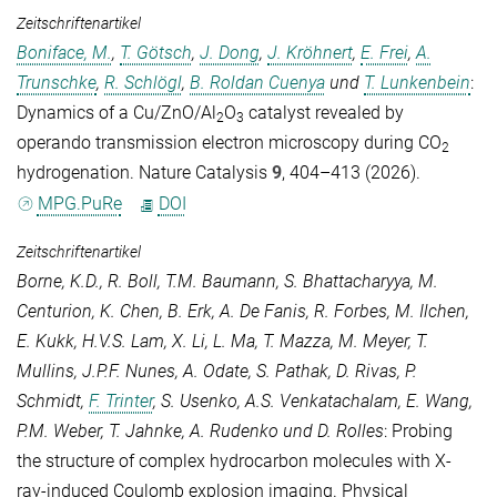
Zeitschriftenartikel
Boniface, M.
,
T. Götsch
,
J. Dong
,
J. Kröhnert
,
E. Frei
,
A.
Trunschke
,
R. Schlögl
,
B. Roldan Cuenya
und
T. Lunkenbein
:
Dynamics of a Cu/ZnO/Al
O
catalyst revealed by
2
3
operando transmission electron microscopy during CO
2
hydrogenation.
Nature Catalysis
9
, 404–413 (2026).
MPG.PuRe
DOI
Zeitschriftenartikel
Borne, K.D.
,
R. Boll
,
T.M. Baumann
,
S. Bhattacharyya
,
M.
Centurion
,
K. Chen
,
B. Erk
,
A. De Fanis
,
R. Forbes
,
M. Ilchen
,
E. Kukk
,
H.V.S. Lam
,
X. Li
,
L. Ma
,
T. Mazza
,
M. Meyer
,
T.
Mullins
,
J.P.F. Nunes
,
A. Odate
,
S. Pathak
,
D. Rivas
,
P.
Schmidt
,
F. Trinter
,
S. Usenko
,
A.S. Venkatachalam
,
E. Wang
,
P.M. Weber
,
T. Jahnke
,
A. Rudenko
und
D. Rolles
: Probing
the structure of complex hydrocarbon molecules with X-
ray-induced Coulomb explosion imaging.
Physical