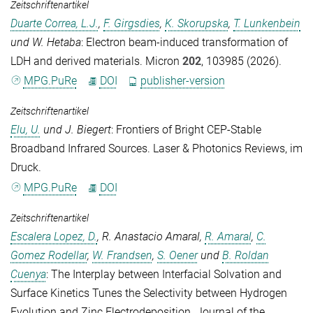
Zeitschriftenartikel
Duarte Correa, L.J.
,
F. Girgsdies
,
K. Skorupska
,
T. Lunkenbein
und
W. Hetaba
: Electron beam-induced transformation of
LDH and derived materials.
Micron
202
, 103985 (2026).
MPG.PuRe
DOI
publisher-version
Zeitschriftenartikel
Elu, U.
und
J. Biegert
: Frontiers of Bright CEP-Stable
Broadband Infrared Sources.
Laser & Photonics Reviews
, im
Druck.
MPG.PuRe
DOI
Zeitschriftenartikel
Escalera Lopez, D.
,
R. Anastacio Amaral
,
R. Amaral
,
C.
Gomez Rodellar
,
W. Frandsen
,
S. Oener
und
B. Roldan
Cuenya
: The Interplay between Interfacial Solvation and
Surface Kinetics Tunes the Selectivity between Hydrogen
Evolution and Zinc Electrodeposition.
Journal of the