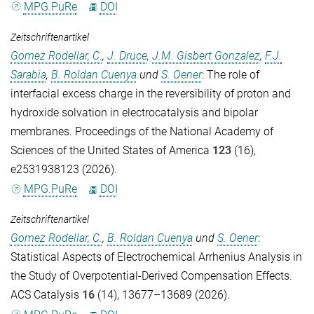
MPG.PuRe
DOI
Zeitschriftenartikel
Gomez Rodellar, C.
,
J. Druce
,
J.M. Gisbert Gonzalez
,
F.J.
Sarabia
,
B. Roldan Cuenya
und
S. Oener
: The role of
interfacial excess charge in the reversibility of proton and
hydroxide solvation in electrocatalysis and bipolar
membranes.
Proceedings of the National Academy of
Sciences of the United States of America
123
(16),
e2531938123 (2026).
MPG.PuRe
DOI
Zeitschriftenartikel
Gomez Rodellar, C.
,
B. Roldan Cuenya
und
S. Oener
:
Statistical Aspects of Electrochemical Arrhenius Analysis in
the Study of Overpotential-Derived Compensation Effects.
ACS Catalysis
16
(14), 13677–13689 (2026).