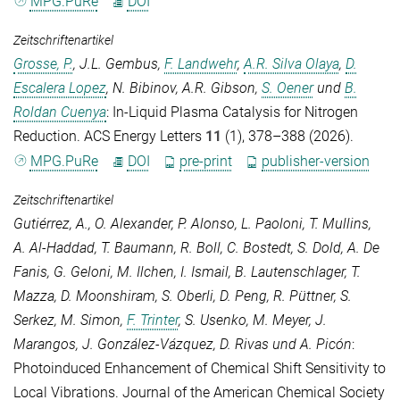
MPG.PuRe
DOI
Zeitschriftenartikel
Grosse, P.
,
J.L. Gembus
,
F. Landwehr
,
A.R. Silva Olaya
,
D.
Escalera Lopez
,
N. Bibinov
,
A.R. Gibson
,
S. Oener
und
B.
Roldan Cuenya
: In-Liquid Plasma Catalysis for Nitrogen
Reduction.
ACS Energy Letters
11
(1), 378–388 (2026).
MPG.PuRe
DOI
pre-print
publisher-version
Zeitschriftenartikel
Gutiérrez, A.
,
O. Alexander
,
P. Alonso
,
L. Paoloni
,
T. Mullins
,
A. Al-Haddad
,
T. Baumann
,
R. Boll
,
C. Bostedt
,
S. Dold
,
A. De
Fanis
,
G. Geloni
,
M. Ilchen
,
I. Ismail
,
B. Lautenschlager
,
T.
Mazza
,
D. Moonshiram
,
S. Oberli
,
D. Peng
,
R. Püttner
,
S.
Serkez
,
M. Simon
,
F. Trinter
,
S. Usenko
,
M. Meyer
,
J.
Marangos
,
J. González-Vázquez
,
D. Rivas
und
A. Picón
:
Photoinduced Enhancement of Chemical Shift Sensitivity to
Local Vibrations.
Journal of the American Chemical Society