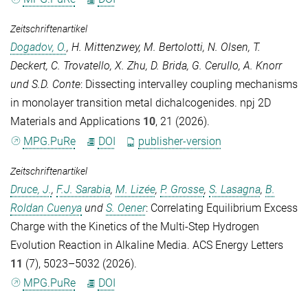
Zeitschriftenartikel
Dogadov, O.
,
H. Mittenzwey
,
M. Bertolotti
,
N. Olsen
,
T.
Deckert
,
C. Trovatello
,
X. Zhu
,
D. Brida
,
G. Cerullo
,
A. Knorr
und
S.D. Conte
: Dissecting intervalley coupling mechanisms
in monolayer transition metal dichalcogenides.
npj 2D
Materials and Applications
10
, 21 (2026).
MPG.PuRe
DOI
publisher-version
Zeitschriftenartikel
Druce, J.
,
F.J. Sarabia
,
M. Lizée
,
P. Grosse
,
S. Lasagna
,
B.
Roldan Cuenya
und
S. Oener
: Correlating Equilibrium Excess
Charge with the Kinetics of the Multi-Step Hydrogen
Evolution Reaction in Alkaline Media.
ACS Energy Letters
11
(7), 5023–5032 (2026).
MPG.PuRe
DOI