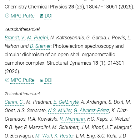
Chemistry Chemical Physics
28
(29), 18047–18061 (2026).
MPG.PuRe
DOI
Zeitschriftenartikel
Brandt, V.
,
M. Pugini
,
N. Kaltsoyannis
,
G. Garcia
,
I. Powis
,
L.
Nahon
und
D. Stemer
: Photoelectron spectroscopy and
circular dichroism of an open-shell organometallic
camphor complex.
Structural Dynamics
13
(1), 014301
(2026).
MPG.PuRe
DOI
Zeitschriftenartikel
Carini, G.
,
M. Pradhan
,
E. Gelžinytė
,
A. Ardenghi
,
S. Dixit
,
M.
Obst
,
A.S. Senarath
,
N.S. Müller
,
G. Álvarez-Pérez
,
K. Diaz-
Granados
,
R.A. Kowalski
,
R. Niemann
,
F.G. Kaps
,
J. Wetzel
,
R.B. Iyer
,
P. Mazzolini
,
M. Schubert
,
J.M. Klopf
,
J.T. Margraf
,
O. Bierwagen
,
M. Wolf
,
K. Reuter
,
L.M. Eng
,
S.C. Kehr
,
J.D.