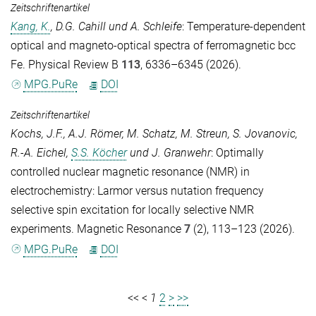
Zeitschriftenartikel
Kang, K.
,
D.G. Cahill
und
A. Schleife
: Temperature-dependent
optical and magneto-optical spectra of ferromagnetic bcc
Fe.
Physical Review B
113
, 6336–6345 (2026).
MPG.PuRe
DOI
Zeitschriftenartikel
Kochs, J.F.
,
A.J. Römer
,
M. Schatz
,
M. Streun
,
S. Jovanovic
,
R.-A. Eichel
,
S.S. Köcher
und
J. Granwehr
: Optimally
controlled nuclear magnetic resonance (NMR) in
electrochemistry: Larmor versus nutation frequency
selective spin excitation for locally selective NMR
experiments.
Magnetic Resonance
7
(2), 113–123 (2026).
MPG.PuRe
DOI
<<
<
1
2
>
>>