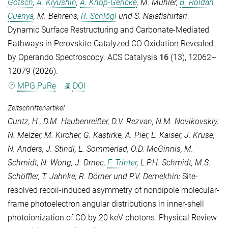
Götsch
,
A. Klyushin
,
A. Knop-Gericke
,
M. Muhler
,
B. Roldan
Cuenya
,
M. Behrens
,
R. Schlögl
und
S. Najafishirtari
:
Dynamic Surface Restructuring and Carbonate-Mediated
Pathways in Perovskite-Catalyzed CO Oxidation Revealed
by Operando Spectroscopy.
ACS Catalysis
16
(13), 12062–
12079 (2026).
MPG.PuRe
DOI
Zeitschriftenartikel
Cuntz, H.
,
D.M. Haubenreißer
,
D.V. Rezvan
,
N.M. Novikovskiy
,
N. Melzer
,
M. Kircher
,
G. Kastirke
,
A. Pier
,
L. Kaiser
,
J. Kruse
,
N. Anders
,
J. Stindl
,
L. Sommerlad
,
O.D. McGinnis
,
M.
Schmidt
,
N. Wong
,
J. Drnec
,
F. Trinter
,
L.P.H. Schmidt
,
M.S.
Schöffler
,
T. Jahnke
,
R. Dörner
und
P.V. Demekhin
: Site-
resolved recoil-induced asymmetry of nondipole molecular-
frame photoelectron angular distributions in inner-shell
photoionization of CO by 20 keV photons.
Physical Review