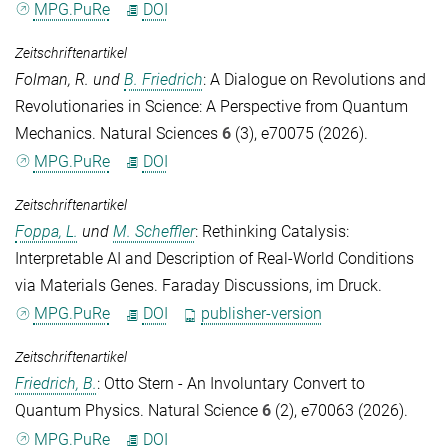
MPG.PuRe
DOI
Zeitschriftenartikel
Folman, R.
und
B. Friedrich
: A Dialogue on Revolutions and
Revolutionaries in Science: A Perspective from Quantum
Mechanics.
Natural Sciences
6
(3), e70075 (2026).
MPG.PuRe
DOI
Zeitschriftenartikel
Foppa, L.
und
M. Scheffler
: Rethinking Catalysis:
Interpretable AI and Description of Real-World Conditions
via Materials Genes.
Faraday Discussions
, im Druck.
MPG.PuRe
DOI
publisher-version
Zeitschriftenartikel
Friedrich, B.
: Otto Stern - An Involuntary Convert to
Quantum Physics.
Natural Science
6
(2), e70063 (2026).
MPG.PuRe
DOI