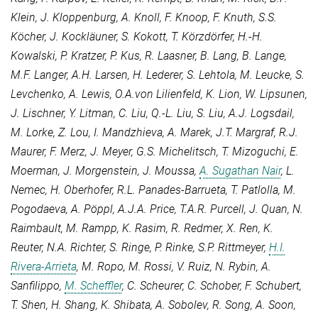
Klein
,
J. Kloppenburg
,
A. Knoll
,
F. Knoop
,
F. Knuth
,
S.S.
Köcher
,
J. Kockläuner
,
S. Kokott
,
T. Körzdörfer
,
H.-H.
Kowalski
,
P. Kratzer
,
P. Kus
,
R. Laasner
,
B. Lang
,
B. Lange
,
M.F. Langer
,
A.H. Larsen
,
H. Lederer
,
S. Lehtola
,
M. Leucke
,
S.
Levchenko
,
A. Lewis
,
O.A.von Lilienfeld
,
K. Lion
,
W. Lipsunen
,
J. Lischner
,
Y. Litman
,
C. Liu
,
Q.-L. Liu
,
S. Liu
,
A.J. Logsdail
,
M. Lorke
,
Z. Lou
,
I. Mandzhieva
,
A. Marek
,
J.T. Margraf
,
R.J.
Maurer
,
F. Merz
,
J. Meyer
,
G.S. Michelitsch
,
T. Mizoguchi
,
E.
Moerman
,
J. Morgenstein
,
J. Moussa
,
A. Sugathan Nair
,
L.
Nemec
,
H. Oberhofer
,
R.L. Panades-Barrueta
,
T. Patlolla
,
M.
Pogodaeva
,
A. Pöppl
,
A.J.A. Price
,
T.A.R. Purcell
,
J. Quan
,
N.
Raimbault
,
M. Rampp
,
K. Rasim
,
R. Redmer
,
X. Ren
,
K.
Reuter
,
N.A. Richter
,
S. Ringe
,
P. Rinke
,
S.P. Rittmeyer
,
H.I.
Rivera-Arrieta
,
M. Ropo
,
M. Rossi
,
V. Ruiz
,
N. Rybin
,
A.
Sanfilippo
,
M. Scheffler
,
C. Scheurer
,
C. Schober
,
F. Schubert
,
T. Shen
,
H. Shang
,
K. Shibata
,
A. Sobolev
,
R. Song
,
A. Soon
,