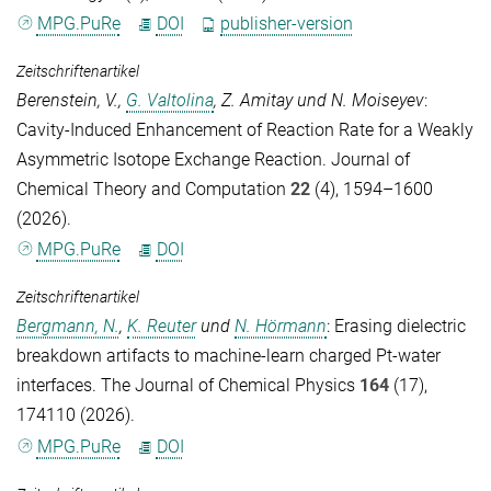
MPG.PuRe
DOI
publisher-version
Zeitschriftenartikel
Berenstein, V.
,
G. Valtolina
,
Z. Amitay
und
N. Moiseyev
:
Cavity-Induced Enhancement of Reaction Rate for a Weakly
Asymmetric Isotope Exchange Reaction.
Journal of
Chemical Theory and Computation
22
(4), 1594–1600
(2026).
MPG.PuRe
DOI
Zeitschriftenartikel
Bergmann, N.
,
K. Reuter
und
N. Hörmann
: Erasing dielectric
breakdown artifacts to machine-learn charged Pt-water
interfaces.
The Journal of Chemical Physics
164
(17),
174110 (2026).
MPG.PuRe
DOI