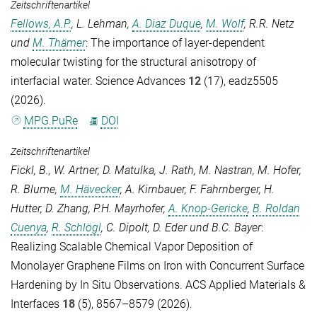
Zeitschriftenartikel
Fellows, A.P.
,
L. Lehman
,
A. Diaz Duque
,
M. Wolf
,
R.R. Netz
und
M. Thämer
: The importance of layer-dependent
molecular twisting for the structural anisotropy of
interfacial water.
Science Advances
12
(17), eadz5505
(2026).
MPG.PuRe
DOI
Zeitschriftenartikel
Fickl, B.
,
W. Artner
,
D. Matulka
,
J. Rath
,
M. Nastran
,
M. Hofer
,
R. Blume
,
M. Hävecker
,
A. Kirnbauer
,
F. Fahrnberger
,
H.
Hutter
,
D. Zhang
,
P.H. Mayrhofer
,
A. Knop-Gericke
,
B. Roldan
Cuenya
,
R. Schlögl
,
C. Dipolt
,
D. Eder
und
B.C. Bayer
:
Realizing Scalable Chemical Vapor Deposition of
Monolayer Graphene Films on Iron with Concurrent Surface
Hardening by In Situ Observations.
ACS Applied Materials &
Interfaces
18
(5), 8567–8579 (2026).