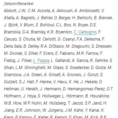
Zeitschriftenartikel
Abbott, J.W.
,
C.M. Acosta
,
A. Akkoush
,
A. Ambrosetti
,
V.
Atalla
,
A. Bagrets
,
J. Behler
,
D. Berger
,
H. Bertschi
,
B. Bieniek
,
J. Björk
,
V. Blum
,
S. Bohloul
,
C.L. Box
,
N. Boyer
,
D.S.
Brambila
,
G.A. Bramley
,
K.R. Bryenton
,
C. Carbogno
,
F.
Caruso
,
S. Chutia
,
M. Ceriotti
,
G. Csanyi
,
F.A. Delesma
,
F.
Della Sala
,
B. Delley
,
R.A. DiStasio
,
M. Dragoumi
,
S. Driessen
,
M. Dvorak
,
S. Erker
,
F. Evers
,
E. Fabiano
,
M.R. Farrow
,
F.
Fiebig
,
J. Filser
,
L. Foppa
,
L. Gallandi
,
A. Garcia
,
R. Gehrke
,
S.
Ghan
,
L.M. Ghiringhelli
,
M. Glass
,
S. Goedecker
,
D. Golze
,
M.
Gramzow
,
J.A. Green
,
A. Grisafi
,
A. Grüneis
,
J. Günzl
,
S.
Gutzeit
,
S.J. Hall
,
F. Hanke
,
V. Havu
,
X. He
,
J. Hekele
,
O.
Hellman
,
U. Herath
,
J. Hermann
,
D. Hernangomez-Perez
,
O.T.
Hofmann
,
J. Hoja
,
S. Hollweger
,
L. Hörmann
,
B. Hourahine
,
W.B. How
,
W.P. Huhn
,
M. Hülsberg
,
T. Jacob
,
S.P. Jand
,
H.
Jiang
,
E.R. Johnson
,
W. Jürgens
,
J.M. Kahk
,
Y. Kanai
,
K.
Kang
,
P. Karpov
,
E. Keller
,
R. Kempt
,
D. Khan
,
M. Kick
,
B.P.