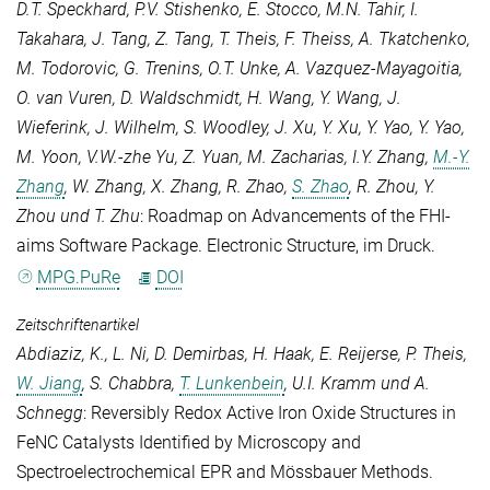
D.T. Speckhard
,
P.V. Stishenko
,
E. Stocco
,
M.N. Tahir
,
I.
Takahara
,
J. Tang
,
Z. Tang
,
T. Theis
,
F. Theiss
,
A. Tkatchenko
,
M. Todorovic
,
G. Trenins
,
O.T. Unke
,
A. Vazquez-Mayagoitia
,
O. van Vuren
,
D. Waldschmidt
,
H. Wang
,
Y. Wang
,
J.
Wieferink
,
J. Wilhelm
,
S. Woodley
,
J. Xu
,
Y. Xu
,
Y. Yao
,
Y. Yao
,
M. Yoon
,
V.W.-zhe Yu
,
Z. Yuan
,
M. Zacharias
,
I.Y. Zhang
,
M.-Y.
Zhang
,
W. Zhang
,
X. Zhang
,
R. Zhao
,
S. Zhao
,
R. Zhou
,
Y.
Zhou
und
T. Zhu
: Roadmap on Advancements of the FHI-
aims Software Package.
Electronic Structure
, im Druck.
MPG.PuRe
DOI
Zeitschriftenartikel
Abdiaziz, K.
,
L. Ni
,
D. Demirbas
,
H. Haak
,
E. Reijerse
,
P. Theis
,
W. Jiang
,
S. Chabbra
,
T. Lunkenbein
,
U.I. Kramm
und
A.
Schnegg
: Reversibly Redox Active Iron Oxide Structures in
FeNC Catalysts Identified by Microscopy and
Spectroelectrochemical EPR and Mössbauer Methods.