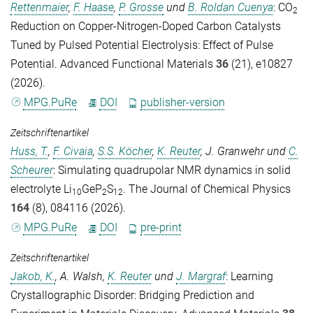
Rettenmaier
,
F. Haase
,
P. Grosse
und
B. Roldan Cuenya
: CO
2
Reduction on Copper-Nitrogen-Doped Carbon Catalysts
Tuned by Pulsed Potential Electrolysis: Effect of Pulse
Potential.
Advanced Functional Materials
36
(21), e10827
(2026).
MPG.PuRe
DOI
publisher-version
Zeitschriftenartikel
Huss, T.
,
F. Civaia
,
S.S. Köcher
,
K. Reuter
,
J. Granwehr
und
C.
Scheurer
: Simulating quadrupolar NMR dynamics in solid
electrolyte Li
GeP
S
.
The Journal of Chemical Physics
10
2
12
164
(8), 084116 (2026).
MPG.PuRe
DOI
pre-print
Zeitschriftenartikel
Jakob, K.
,
A. Walsh
,
K. Reuter
und
J. Margraf
: Learning
Crystallographic Disorder: Bridging Prediction and