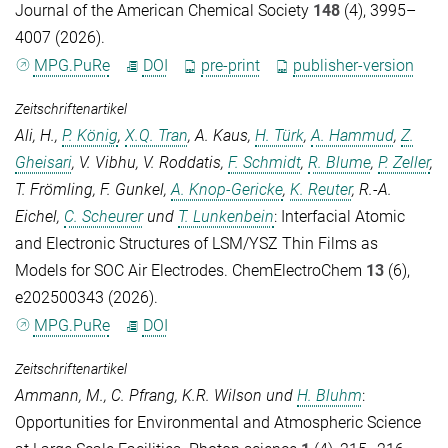
Journal of the American Chemical Society
148
(4), 3995–
4007 (2026).
MPG.PuRe
DOI
pre-print
publisher-version
Zeitschriftenartikel
Ali, H.
,
P. König
,
X.Q. Tran
,
A. Kaus
,
H. Türk
,
A. Hammud
,
Z.
Gheisari
,
V. Vibhu
,
V. Roddatis
,
F. Schmidt
,
R. Blume
,
P. Zeller
,
T. Frömling
,
F. Gunkel
,
A. Knop-Gericke
,
K. Reuter
,
R.-A.
Eichel
,
C. Scheurer
und
T. Lunkenbein
: Interfacial Atomic
and Electronic Structures of LSM/YSZ Thin Films as
Models for SOC Air Electrodes.
ChemElectroChem
13
(6),
e202500343 (2026).
MPG.PuRe
DOI
Zeitschriftenartikel
Ammann, M.
,
C. Pfrang
,
K.R. Wilson
und
H. Bluhm
:
Opportunities for Environmental and Atmospheric Science