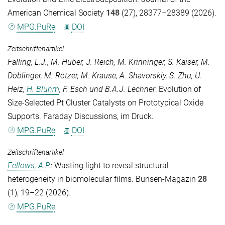
American Chemical Society
148
(27), 28377–28389 (2026).
MPG.PuRe
DOI
Zeitschriftenartikel
Falling, L.J.
,
M. Huber
,
J. Reich
,
M. Krinninger
,
S. Kaiser
,
M.
Döblinger
,
M. Rötzer
,
M. Krause
,
A. Shavorskiy
,
S. Zhu
,
U.
Heiz
,
H. Bluhm
,
F. Esch
und
B.A.J. Lechner
: Evolution of
Size-Selected Pt Cluster Catalysts on Prototypical Oxide
Supports.
Faraday Discussions
, im Druck.
MPG.PuRe
DOI
Zeitschriftenartikel
Fellows, A.P.
: Wasting light to reveal structural
heterogeneity in biomolecular films.
Bunsen-Magazin
28
(1), 19–22 (2026).
MPG.PuRe