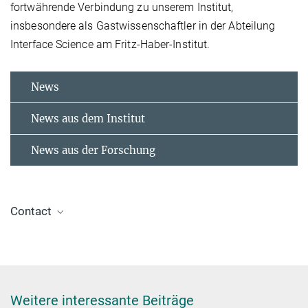
fortwährende Verbindung zu unserem Institut,
insbesondere als Gastwissenschaftler in der Abteilung
Interface Science am Fritz-Haber-Institut.
News
News aus dem Institut
News aus der Forschung
Contact
Dr. Jelena Tomović
Press and Public Relations Officer
+49 30 8413-5122
presse@fhi.mpg.de
Weitere interessante Beiträge