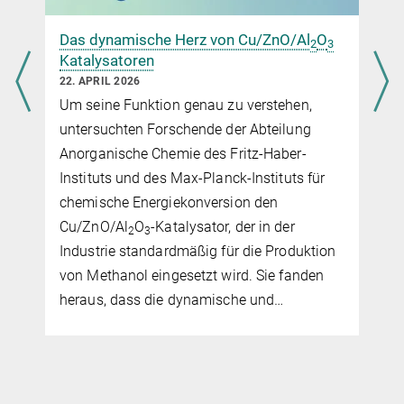
+49 30 8413-5122
presse@fhi.mpg.de
Das dynamische Herz von Cu/ZnO/Al
O
2
3
Katalysatoren
22. APRIL 2026
Advancing catalysis research through FAIR data
Um seine Funktion genau zu verstehen,
principles implemented in a local data infrastructure
untersuchten Forschende der Abteilung
– a case study of an automated test reactor
Anorganische Chemie des Fritz-Haber-
Instituts und des Max-Planck-Instituts für
chemische Energiekonversion den
Cu/ZnO/Al
O
-Katalysator, der in der
2
3
Industrie standardmäßig für die Produktion
von Methanol eingesetzt wird. Sie fanden
heraus, dass die dynamische und…