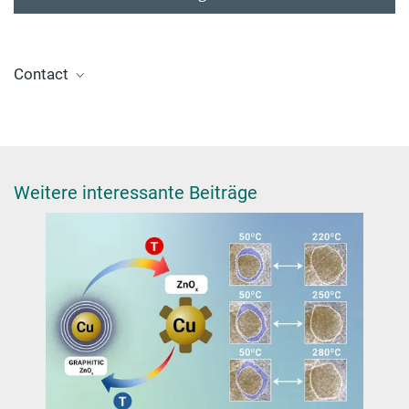
Contact
Dr. Annette Trunschke
Group Leader
+49 30 8413-4458
trunschke@fhi-berlin.mpg.de
Weitere interessante Beiträge
Heinz Junkes
Head of IT (PP&B)
+49 30 8413-4270
junkes@fhi-berlin.mpg.de
Dr. Jelena Tomović
Press and Public Relations Officer