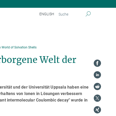
ENGLISH
 World of Solvation Shells
erborgene Welt der
ersität und der Universität Uppsala haben eine
haltens von Ionen in Lösungen verbessern
onant intermolecular Coulombic decay" wurde in