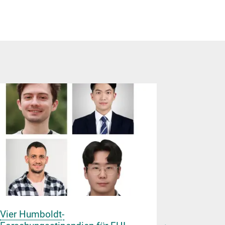
Vier Humboldt-
Girls' Da