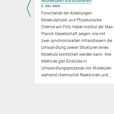
Molekülen kontrollieren
2. JULI 2026
Forschende der Abteilungen
itz-Haber-
Molekülphysik und Physikalische
ie
Chemie am Fritz-Haber-Institut der Max-
n der
Planck-Gesellschaft zeigen, wie mit
es
zwei synchronisierten Infrarotlasern die
O
dessen
Umwandlung zweier Strukturen eines
4
ng
Moleküls kontrolliert werden kann. Ihre
alien wie
Methode gibt Einblicke in
deckten,
Umwandlungsprozesse von Molekülen
urell…
während chemischer Reaktionen und…