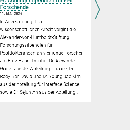
Forschungsstipendien für FHI
Institut
Forschende
24. APRIL 20
11. MAI 2026
Im Rahmen 
In Anerkennung ihrer
am 23. Apr
wissenschaftlichen Arbeit vergibt die
Mädchen im
Alexander-von-Humboldt-Stiftung
das Fritz-H
Forschungsstipendien für
Mitmachex
Postdoktoranden an vier junge Forscher
Bastelproje
am Fritz-Haber-Institut: Dr. Alexander
vielfältige 
Gorfer aus der Abteilung Theorie, Dr.
Forschungs
Roey Ben David und Dr. Young Jae Kim
aus der Abteilung für Interface Science
sowie Dr. Sejun An aus der Abteilung…