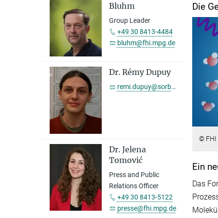
Die Ge
Bluhm
Group Leader
+49 30 8413-4484
bluhm@fhi.mpg.de
Dr. Rémy Dupuy
remi.dupuy@sorbonne-universite.fr
© FHI
Dr. Jelena
Tomović
Ein ne
Press and Public
Das For
Relations Officer
Prozess
+49 30 8413-5122
presse@fhi.mpg.de
Molekül