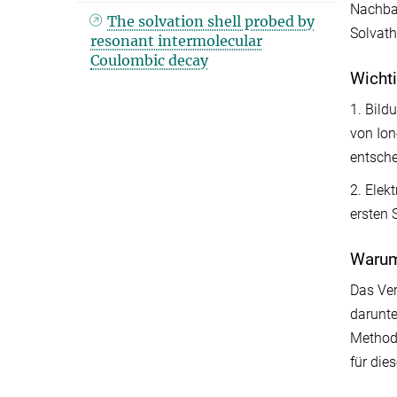
Nachbar
The solvation shell probed by
Solvath
resonant intermolecular
Coulombic decay
Wichti
1. Bild
von Ion
entsche
2. Elek
ersten 
Warum 
Das Ver
darunte
Methode
für die