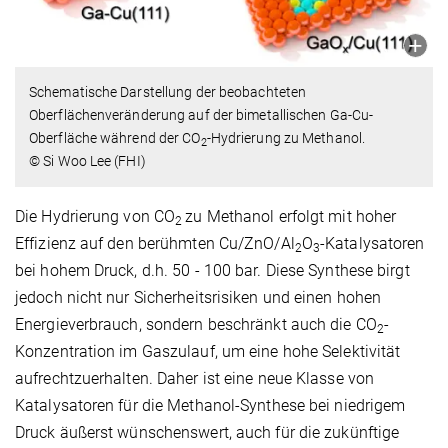
Schematische Darstellung der beobachteten
Oberflächenveränderung auf der bimetallischen Ga-Cu-
Oberfläche während der CO
-Hydrierung zu Methanol.
2
© Si Woo Lee (FHI)
Die Hydrierung von
CO
zu Methanol erfolgt mit hoher
2
Effizienz auf den berühmten
Cu/ZnO/Al
O
-Katalysatoren
2
3
bei hohem Druck, d.h. 50 - 100 bar. Diese Synthese birgt
jedoch nicht nur Sicherheitsrisiken und einen hohen
Energieverbrauch, sondern beschränkt auch die
CO
-
2
Konzentration im Gaszulauf, um eine hohe Selektivität
aufrechtzuerhalten. Daher ist eine neue Klasse von
Katalysatoren für die Methanol-Synthese bei niedrigem
Druck äußerst wünschenswert, auch für die zukünftige