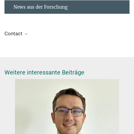
News aus der Forschung
Contact
Dr. Shamil Shaikhutdinov
+49 30 8413-4114
shaikhutdinov@fhi-berlin.mpg.de
Weitere interessante Beiträge
DOI
Unraveling surface structures of gallium promoted transition metal
catalysts in CO
hydrogenation
2