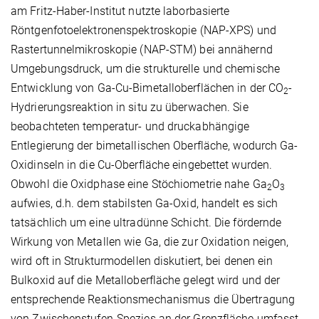
am Fritz-Haber-Institut nutzte laborbasierte
Röntgenfotoelektronenspektroskopie (NAP-XPS) und
Rastertunnelmikroskopie (NAP-STM) bei annähernd
Umgebungsdruck, um die strukturelle und chemische
Entwicklung von Ga-Cu-Bimetalloberflächen in der
CO
-
2
Hydrierungsreaktion in situ zu überwachen. Sie
beobachteten temperatur- und druckabhängige
Entlegierung der bimetallischen Oberfläche, wodurch Ga-
Oxidinseln in die Cu-Oberfläche eingebettet wurden.
Obwohl die Oxidphase eine Stöchiometrie nahe
Ga
O
2
3
aufwies, d.h. dem stabilsten Ga-Oxid, handelt es sich
tatsächlich um eine ultradünne Schicht. Die fördernde
Wirkung von Metallen wie Ga, die zur Oxidation neigen,
wird oft in Strukturmodellen diskutiert, bei denen ein
Bulkoxid auf die Metalloberfläche gelegt wird und der
entsprechende Reaktionsmechanismus die Übertragung
von Zwischenstufen-Spezies an der Grenzfläche umfasst.