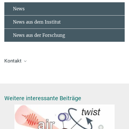
News
News aus dem Institut
News aus der Forschung
Kontakt
Dr. Ralph Ernstorfer
Gruppenleiter Abt. Physikalische Chemie
ernstorfer@fhi-berlin.mpg.de
Weitere interessante Beiträge
Structural & Electronic Surface Dynamics
Research Group Ralph Ernstorfer, ERC project