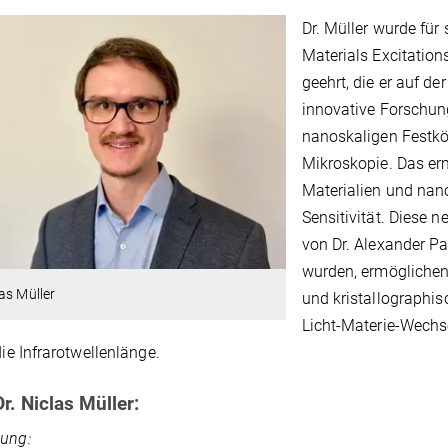
Dr. Müller wurde für 
Materials Excitatio
geehrt, die er auf d
innovative Forschun
nanoskaligen Festkör
Mikroskopie. Das er
Materialien und nano
Sensitivität. Diese 
von Dr. Alexander P
wurden, ermöglichen 
as Müller
und kristallographi
Licht-Materie-Wechse
die Infrarotwellenlänge.
r. Niclas Müller:
dung: