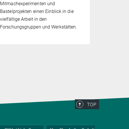
Physikalis
Mitmachexperimenten und
Institut de
Bastelprojekten einen Einblick in die
hat zum 1. 
vielfältige Arbeit in den
Professur f
Forschungsgruppen und Werkstätten.
Festkörperp
Bonn anget
TOP