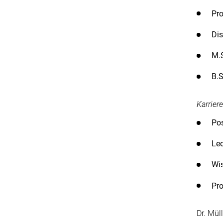
Pro
Dis
M.S
B.S
Karriere
Pos
Leo
Wis
Pro
Dr. Mül