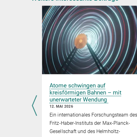
kopie von
Atome schwingen auf
n
kreisförmigen Bahnen – mit
n
unerwarteter Wendung
12. MAI 2026
n
Ein internationales Forschungsteam de
Moleküle in
Fritz-Haber-Instituts der Max-Planck-
ten
Gesellschaft und des Helmholtz-