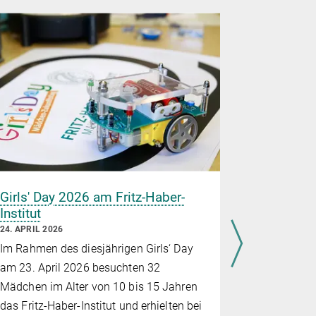
Girls' Day 2026 am Fritz-Haber-
Prof. Dr.
Institut
Professor
Bonn ern
24. APRIL 2026
10. APRIL 20
Im Rahmen des diesjährigen Girls‘ Day
Prof. Dr. Me
am 23. April 2026 besuchten 32
Forschungs
Mädchen im Alter von 10 bis 15 Jahren
Probe Micro
das Fritz-Haber-Institut und erhielten bei