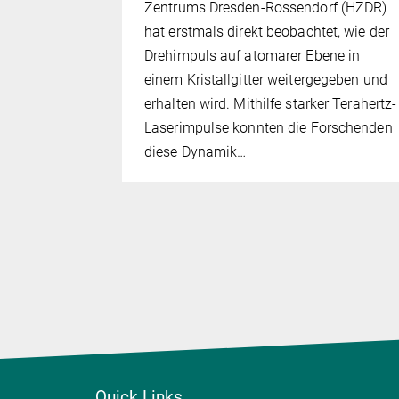
rittlicher
Zentrums Dresden-Rossendorf (HZDR)
iese Studie
hat erstmals direkt beobachtet, wie der
de
Drehimpuls auf atomarer Ebene in
grund
einem Kristallgitter weitergegeben und
e auf, was
erhalten wird. Mithilfe starker Terahertz-
en
Laserimpulse konnten die Forschenden
ng und…
diese Dynamik…
Quick Links