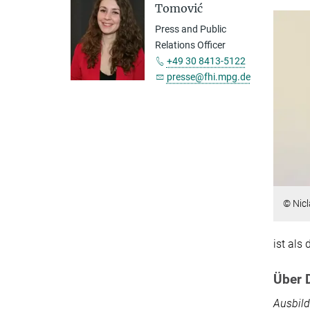
Tomović
Press and Public
Relations Officer
+49 30 8413-5122
presse@fhi.mpg.de
© Nicl
ist als 
Über D
Ausbil