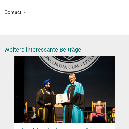
Contact
Dr. Jelena Tomović
Press and Public Relations Officer
+49 30 8413-5122
presse@fhi.mpg.de
Weitere interessante Beiträge
Dr. Sandra Eibenberger-Arias
+49 30 8413-5736
eibenberger@fhi-berlin.mpg.de
Nine ERC starting Grants in Berlin