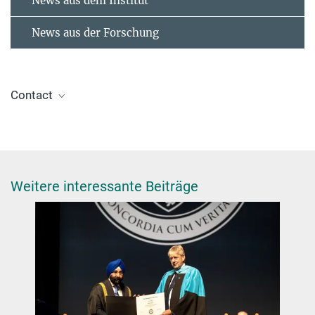
News aus dem Institut
News aus der Forschung
Contact
Dr. Jelena Tomović
Press and Public Relations Officer
+49 30 8413-5122
presse@fhi.mpg.de
Weitere interessante Beiträge
Dr. Giacomo Valtolina
valtolina@fhi-berlin.mpg.de