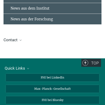
News aus dem Institut
News aus der Forschung
Contact
Ines Bressel
IMPRS Administrator
+49 30 8413-5102
TOP
imprs@fritz-haber-institut.de
Quick Links
Über uns
IMPRS-EPPC
FHI bei LinkedIn
Kontakt
Max-Planck-Gesellschaft
Stellenangebote
FHI bei Bluesky