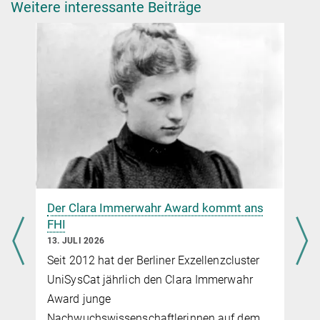
Weitere interessante Beiträge
Dr. Stefan Truppe
Group Leader 2017-2022
s.truppe@imperial.ac.uk
https://www.imperial.ac.uk/people/s.truppe
Magneto-optical trapping of aluminum
monofluoride
Preprint Version des Artikels
Der Clara Immerwahr Award kommt ans
Dr. Johanna Klyne
FHI
Press and Public Relations Officer
13. JULI 2026
+49 30 8413-3333
Seit 2012 hat der Berliner Exzellenzcluster
presse@fhi.mpg.de
UniSysCat jährlich den Clara Immerwahr
Award junge
Nachwuchswissenschaftlerinnen auf dem