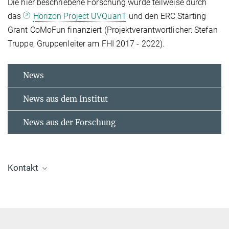
Die hier beschriebene Forschung wurde teilweise durch
das
Horizon Project UVQuanT
und den ERC Starting
Grant CoMoFun finanziert (Projektverantwortlicher: Stefan
Truppe, Gruppenleiter am FHI 2017 - 2022).
News
News aus dem Institut
News aus der Forschung
Kontakt
Dr. Sidney Wright
Group Leader
sidwright@fhi-berlin.mpg.de
Cold and Ultracold Molecules Group