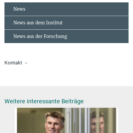
News
News aus dem Institut
News aus der Forschung
Kontakt
Dr. Giulia Glorani
Scientific Coordinator
+49 30 8413-4848
glorani@fhi.mpg.de
Weitere interessante Beiträge
Otto-Hahn-Medaille als Ansporn
Laboratory of Computational Science and