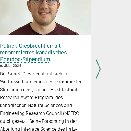
Patrick Giesbrecht erhält
Elternsch
renommiertes kanadisches
Fürsorge,
Postdoc-Stipendium
Ungleichh
6. JULI 2026
3. JULI 2026
Dr. Patrick Giesbrecht hat sich im
Als gemeins
Wettbewerb um eines der renommierten
Planck-Inst
Stipendien des „Canada Postdoctoral
Juni am Fri
Research Award Program“ des
Planck-Ges
kanadischen Natural Sciences and
oft vernac
Engineering Research Council (NSERC)
„Elternscha
durchgesetzt. Seine Forschung in der
Der Worksh
Abteilung Interface Science des Fritz-
Reflexion d