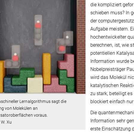
die kompliziert gefo
schieben muss? In g
der computergestütz
Aufgabe meistern. Ei
hochentwickelter q
berechnen, ist, wie 
potentiellen Katalys
Information wurde be
Nobelpreisträger Pau
wird das Molekül nich
katalytischen Reakt
zu stark, beteiligt e
blockiert einfach nu
schineller Lernalgorithmus sagt die
ng von Molekülen an
Die quantenmechani
ysatoroberflächen voraus.
Information sehr gen
 W. Xu
erste Einschätzung 