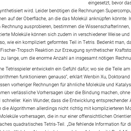
eingesetzt, bevor da
ynthetisiert wird. Leider benötigen die Rechnungen Supercomput
nen auf der Oberfläche, an die das Molekül anknüpfen könnte. In
 Rechnung ausprobieren, bestimmen die WissenschafterInnen, 
ierte Moleküle können sich zudem in verschiedener Weise und O
so, wie ein kompliziert geformtes Teil in Tetris. Bedenkt man, 
 Fischer-Tropsch Reaktion zur Erzeugung synthetischer Kraftstof
 zu lange, um die enorme Anzahl an insgesamt nötigen Rechn
ne Tetrisspieler entwickeln ein Gefühl dafür, wo sie die Teile a
orithmen funktionieren genauso“, erklärt Wenbin Xu, Doktorand
ssen vorheriger Rechnungen für ähnliche Moleküle und Katalysa
hmen verlässliche Vorhersagen über die Bindung machen, ohne
iel schneller. Kein Wunder, dass die Entwicklung entsprechender
 die Algorithmen allerdings nicht richtig mit komplizierteren 
 Moleküle vorhersagen, die in nur einer offensichtlichen Orient
faches quadratisches Tetris-Teil. „Die fehlende Information für