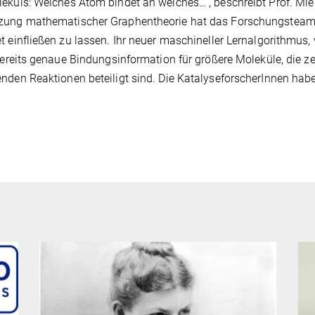
eküls: Welches Atom bindet an welches…“, beschreibt Prof. Mie
zung mathematischer Graphentheorie hat das Forschungsteam 
t einfließen zu lassen. Ihr neuer maschineller Lernalgorithmus, 
 bereits genaue Bindungsinformation für größere Moleküle, die z
nden Reaktionen beteiligt sind. Die KatalyseforscherInnen habe