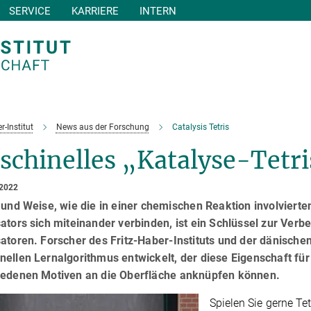
SERVICE
KARRIERE
INTERN
r-Institut
News aus der Forschung
Catalysis Tetris
schinelles „Katalyse-Tetri
 2022
 und Weise, wie die in einer chemischen Reaktion involviert
ators sich miteinander verbinden, ist ein Schlüssel zur Verb
atoren. Forscher des Fritz-Haber-Instituts und der dänische
nellen Lernalgorithmus entwickelt, der diese Eigenschaft fü
iedenen Motiven an die Oberfläche anknüpfen können.
Spielen Sie gerne T