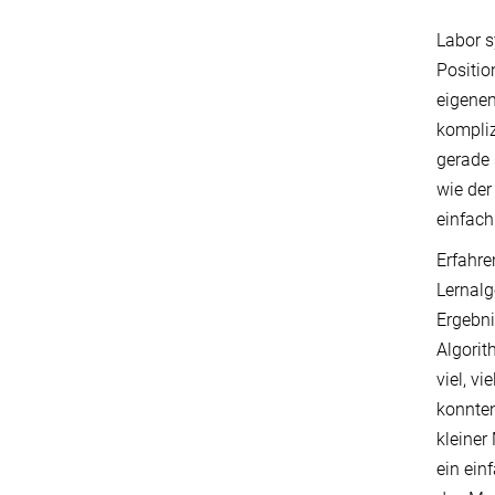
Labor s
Positio
eigenen
kompliz
gerade 
wie der
einfach
Erfahre
Lernalg
Ergebni
Algorit
viel, v
konnten
kleiner
ein ein