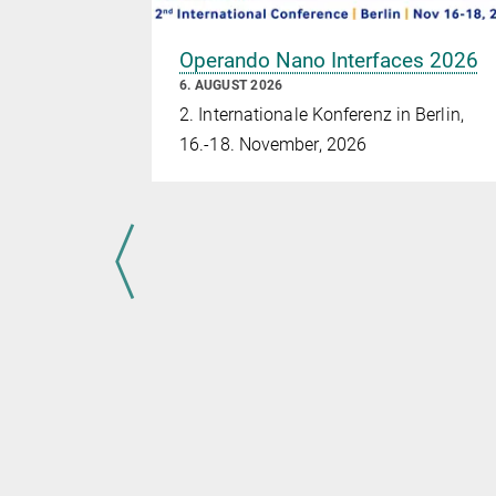
Operando Nano Interfaces 2026
6. AUGUST 2026
2. Internationale Konferenz in Berlin,
16.-18. November, 2026
: Der
ard 2026
 Koper
tl, der
ie erhielt,
itut der
 die drei
HU und TU
d-Ertl-
ird der
of. Marc