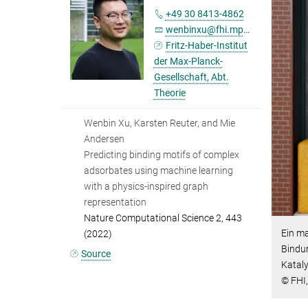
+49 30 8413-4862
wenbinxu@fhi.mpg.de
Fritz-Haber-Institut
der Max-Planck-
Gesellschaft, Abt.
Theorie
Wenbin Xu, Karsten Reuter, and Mie
Andersen
Predicting binding motifs of complex
adsorbates using machine learning
with a physics-inspired graph
representation
Nature Computational Science 2, 443
Ein ma
(2022)
Bindu
Source
Katal
© FHI,