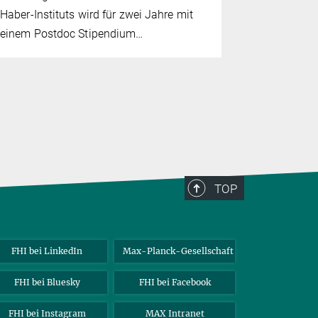
Haber-Instituts wird für zwei Jahre mit
Kinderwuns
einem Postdoc Stipendium…
Betreuungs
TOP
FHI bei LinkedIn
Max-Planck-Gesellschaft
FHI bei Bluesky
FHI bei Facebook
FHI bei Instagram
MAX Intranet