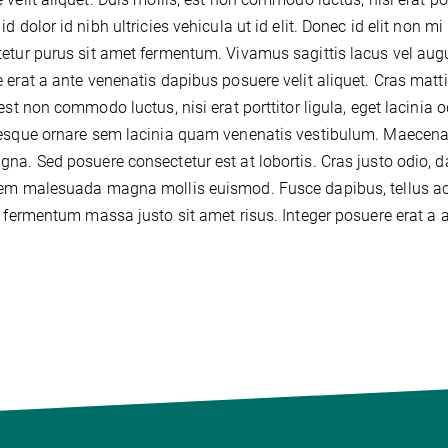
id dolor id nibh ultricies vehicula ut id elit. Donec id elit non 
etur purus sit amet fermentum. Vivamus sagittis lacus vel augu
 erat a ante venenatis dapibus posuere velit aliquet. Cras mat
 est non commodo luctus, nisi erat porttitor ligula, eget lacinia
esque ornare sem lacinia quam venenatis vestibulum. Maecenas 
na. Sed posuere consectetur est at lobortis. Cras justo odio, d
sem malesuada magna mollis euismod. Fusce dapibus, tellus 
t fermentum massa justo sit amet risus. Integer posuere erat a a