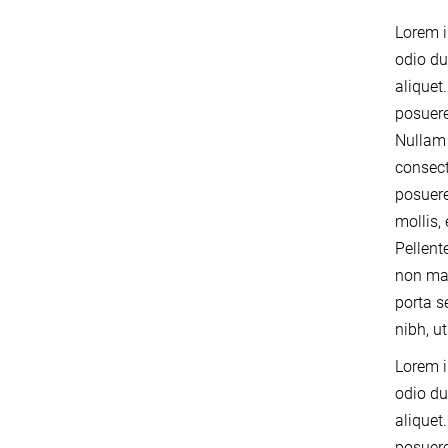
Lorem i
odio du
aliquet
posuere
Nullam 
consect
posuere
mollis,
Pellent
non mag
porta 
nibh, u
Lorem i
odio du
aliquet
posuere