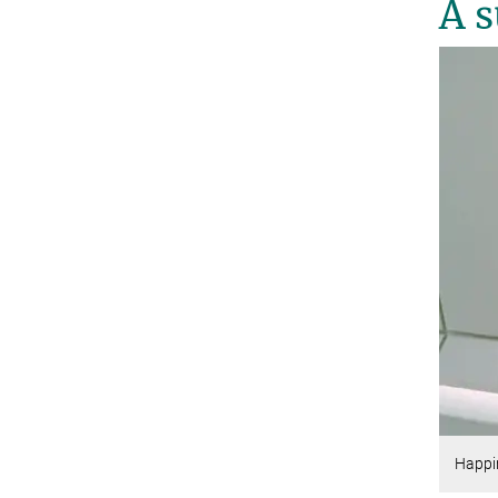
A s
Happin