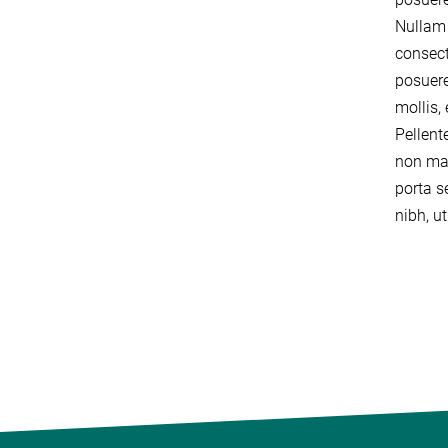
Nullam 
consect
posuere
mollis,
Pellent
non mag
porta 
nibh, u