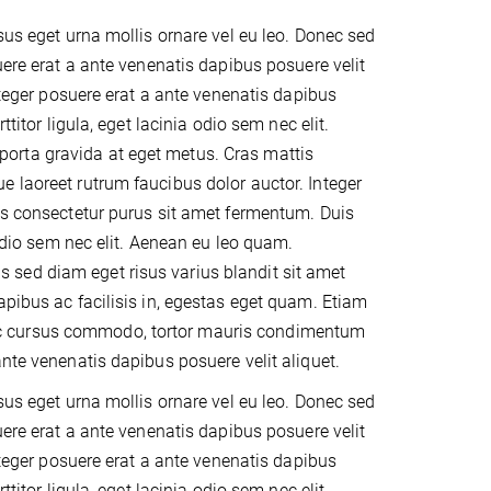
sus eget urna mollis ornare vel eu leo. Donec sed
uere erat a ante venenatis dapibus posuere velit
Integer posuere erat a ante venenatis dapibus
titor ligula, eget lacinia odio sem nec elit.
mi porta gravida at eget metus. Cras mattis
e laoreet rutrum faucibus dolor auctor. Integer
tis consectetur purus sit amet fermentum. Duis
 odio sem nec elit. Aenean eu leo quam.
sed diam eget risus varius blandit sit amet
apibus ac facilisis in, egestas eget quam. Etiam
ac cursus commodo, tortor mauris condimentum
nte venenatis dapibus posuere velit aliquet.
sus eget urna mollis ornare vel eu leo. Donec sed
uere erat a ante venenatis dapibus posuere velit
Integer posuere erat a ante venenatis dapibus
titor ligula, eget lacinia odio sem nec elit.