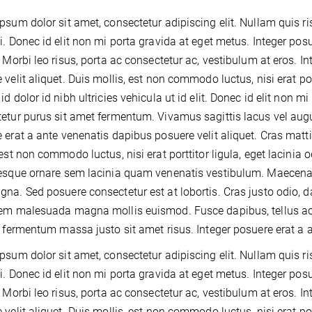
psum dolor sit amet, consectetur adipiscing elit. Nullam quis ri
i. Donec id elit non mi porta gravida at eget metus. Integer pos
. Morbi leo risus, porta ac consectetur ac, vestibulum at eros. 
 velit aliquet. Duis mollis, est non commodo luctus, nisi erat port
id dolor id nibh ultricies vehicula ut id elit. Donec id elit non 
etur purus sit amet fermentum. Vivamus sagittis lacus vel augu
 erat a ante venenatis dapibus posuere velit aliquet. Cras mat
 est non commodo luctus, nisi erat porttitor ligula, eget lacinia
esque ornare sem lacinia quam venenatis vestibulum. Maecenas 
na. Sed posuere consectetur est at lobortis. Cras justo odio, d
sem malesuada magna mollis euismod. Fusce dapibus, tellus 
t fermentum massa justo sit amet risus. Integer posuere erat a a
psum dolor sit amet, consectetur adipiscing elit. Nullam quis ri
i. Donec id elit non mi porta gravida at eget metus. Integer pos
. Morbi leo risus, porta ac consectetur ac, vestibulum at eros. 
 velit aliquet. Duis mollis, est non commodo luctus, nisi erat port