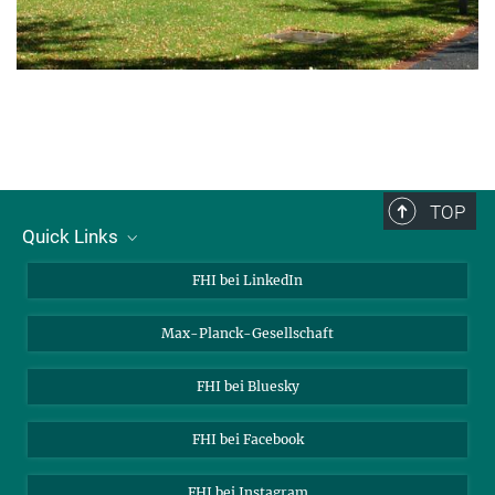
TOP
Quick Links
Über uns
FHI bei LinkedIn
Kontakt
Max-Planck-Gesellschaft
Stellenangebote
FHI bei Bluesky
FHI bei Facebook
FHI bei Instagram