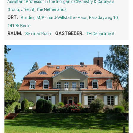
Assistant Professor in the Inorganic Chemistry & Catalysis
Group, Utrecht, The Netherlands
ORT:
Building M, Richard-Willstätter-Haus, Faradayweg 10,
14195 Berlin
RAUM:
GASTGEBER:
Seminar Room
TH Department